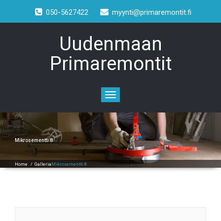
050-5627422
myynti@primaremontit.fi
Uudenmaan
Primaremontit
Toggle
navigation
Mikrosementti 8
Home
/
Galleria
Mikrosementti 8