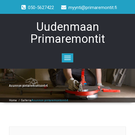
050-5627422
myynti@primaremontit.fi
Uudenmaan
Primaremontit
Toggle
navigation
Asunnon pintaremontointi4
Home
/
Galleria
Asunnon pintaremontointi4